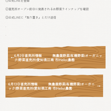
①公式LINEを登録
②直売所オープン前日に発表されるお野菜ラインナップを確認
③公式LINEに『取り置き』とだけ送信
.
.
6月2日直売所情報 無農薬野菜|有機野菜|オーガニッ
←
ク|野菜直売所|愛知県江南 市|Hello!農園
6月13日直売所情報 無農薬野菜|有機野菜|オーガニ
→
ック|野菜直売所|愛知県江南 市|Hello!農園