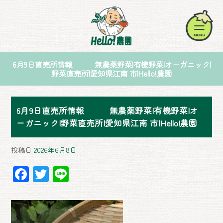
6月9日直売所情報 無農薬野菜|有機野菜|オーガニック|
野菜直売所|愛知県江南 市|Hello!農園
6月9日直売所情報 無農薬野菜|有機野菜|オ
ーガニック|野菜直売所|愛知県江南 市|Hello!農園
投稿日
2026年6月8日
F
T
Li
ac
wi
ne
e
tt
b
er