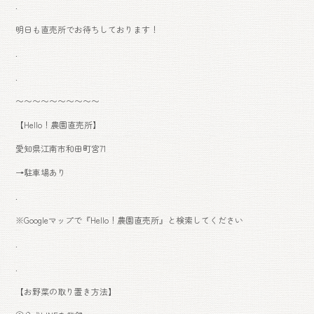
.
明日も直売所でお待ちしております！
.
.
〜〜〜〜〜〜〜〜〜〜
【Hello！農園直売所】
愛知県江南市和田町宮71
→駐車場あり
.
※Googleマップで『Hello！農園直売所』と検索してください
.
.
【お野菜の取り置き方法】