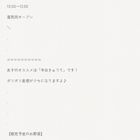
10:00〜12:00
直売所オープン
＼
.
.
==========
あすのオススメは「半白きゅうり」です！
ポリポリ食感がクセになりますよ♪
.
.
.
.
【販売予定のお野菜】