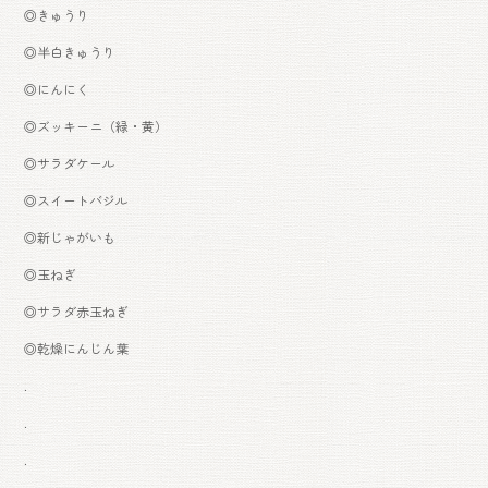
◎きゅうり
◎半白きゅうり
◎にんにく
◎ズッキーニ（緑・黄）
◎サラダケール
◎スイートバジル
◎新じゃがいも
◎玉ねぎ
◎サラダ赤玉ねぎ
◎乾燥にんじん葉
.
.
.