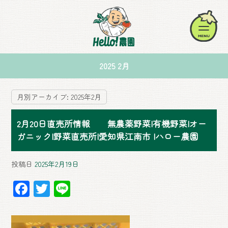
2025 2月
月別アーカイブ:
2025年2月
2月20日直売所情報 無農薬野菜|有機野菜|オー
ガニック|野菜直売所|愛知県江南市 |ハロー農園
投稿日
2025年2月19日
F
T
Li
ac
wi
ne
e
tt