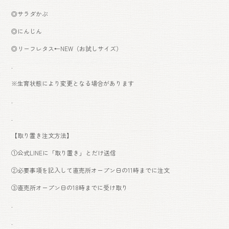
◎サラダかぶ
◎にんじん
◎リーフレタス←NEW（お試しサイズ）
.
※生育状態により変更となる場合があります
.
.
【取り置き注文方法】
①公式LINEに「取り置き」とだけ送信
②必要事項を記入して直売所オープン日の11時までに注文
③直売所オープン日の18時までに受け取り
.
.