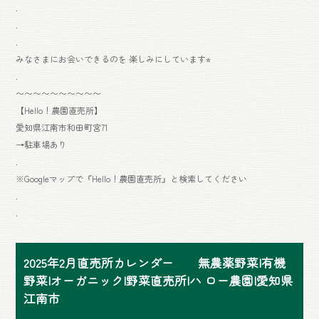
.
.
.
みなさまにお会いできるのを 楽しみにしています⭐︎
.
〜〜〜〜〜〜〜〜〜〜
【Hello！農園直売所】
愛知県江南市和田町宮71
→駐車場あり
.
※Googleマップで『Hello！農園直売所』と検索してください
.
.
2025年2月直売所カレンダー 無農薬野菜|有機
野菜|オーガニック|野菜直売所|ハ ロー農園|愛知県
江南市