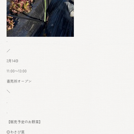
.
／
2月14日
11:00〜13:00
直売所オープン
＼
.
.
【販売予定のお野菜】
◎わさび菜