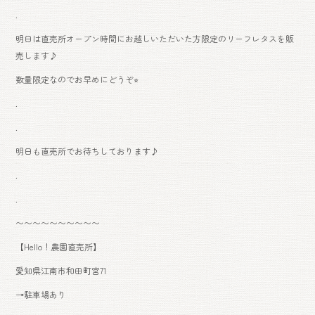
.
明日は直売所オープン時間にお越しいただいた方限定のリーフレタスを販
売します♪
数量限定なのでお早めにどうぞ⭐︎
.
.
明日も直売所でお待ちしております♪
.
.
〜〜〜〜〜〜〜〜〜〜
【Hello！農園直売所】
愛知県江南市和田町宮71
→駐車場あり