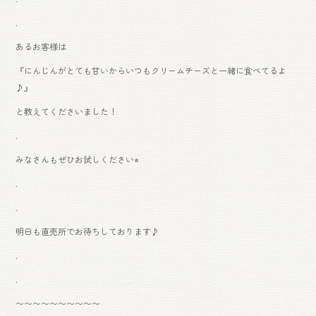
.
あるお客様は
『にんじんがとても甘いからいつもクリームチーズと一緒に食べてるよ
♪』
と教えてくださいました！
.
みなさんもぜひお試しください⭐︎
.
.
明日も直売所でお待ちしております♪
.
.
〜〜〜〜〜〜〜〜〜〜