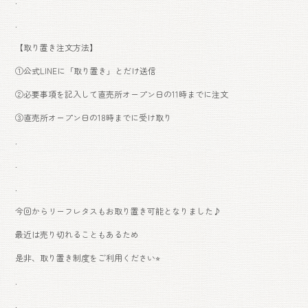
.
.
【取り置き注文方法】
①公式LINEに「取り置き」とだけ送信
②必要事項を記入して直売所オープン日の11時までに注文
③直売所オープン日の18時までに受け取り
.
.
.
今回からリーフレタスもお取り置き可能となりました♪
最近は売り切れることもあるため
是非、取り置き制度をご利用ください⭐︎
.
.