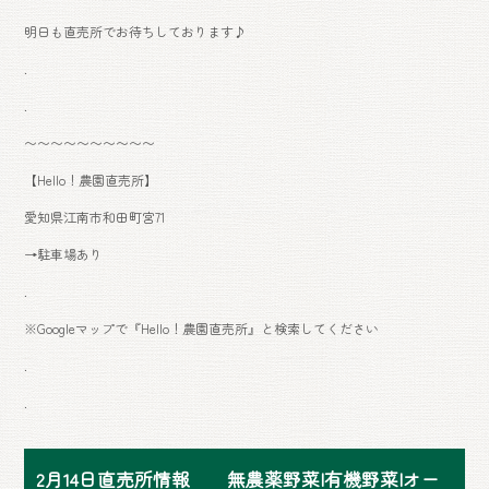
明日も直売所でお待ちしております♪
.
.
〜〜〜〜〜〜〜〜〜〜
【Hello！農園直売所】
愛知県江南市和田町宮71
→駐車場あり
.
※Googleマップで『Hello！農園直売所』と検索してください
.
.
2月14日直売所情報 無農薬野菜|有機野菜|オー