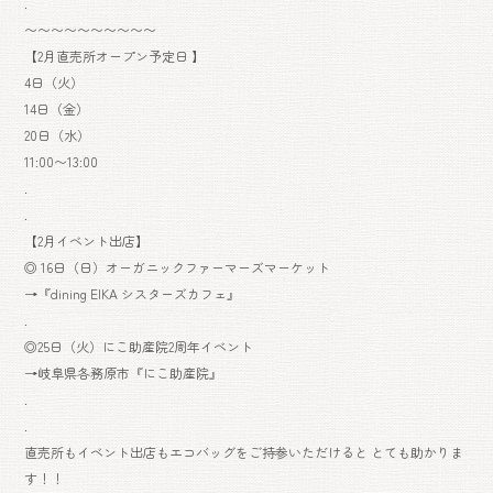
.
〜〜〜〜〜〜〜〜〜〜
【2月直売所オープン予定日 】
4日（火）
14日（金）
20日（水）
11:00〜13:00
.
.
【2月イベント出店】
◎ 16日（日）オーガニックファーマーズマーケット
→『dining EIKA シスターズカフェ』
.
◎25日（火）にこ助産院2周年イベント
→岐阜県各務原市『にこ助産院』
.
.
直売所もイベント出店もエコバッグをご持参いただけると とても助かりま
す！！