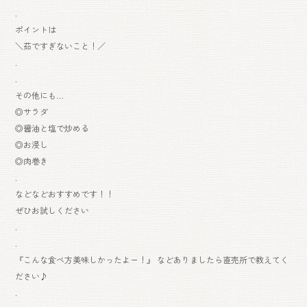
.
ポイントは
＼茹ですぎないこと！／
.
.
その他にも…
◎サラダ
◎醤油と塩で炒める
◎お浸し
◎肉巻き
.
などなどおすすめです！！
ぜひお試しください
.
.
『こんな食べ方美味しかったよー！』 などありましたら直売所で教えてく
ださい♪
.