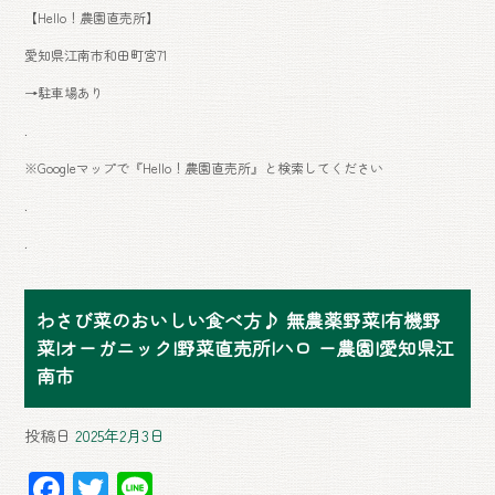
【Hello！農園直売所】
愛知県江南市和田町宮71
→駐車場あり
.
※Googleマップで『Hello！農園直売所』と検索してください
.
.
わさび菜のおいしい食べ方♪ 無農薬野菜|有機野
菜|オーガニック|野菜直売所|ハロ ー農園|愛知県江
南市
投稿日
2025年2月3日
F
T
Li