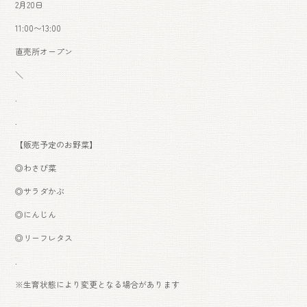
2月20日
11:00〜13:00
直売所オープン
＼
.
.
【販売予定のお野菜】
◎わさび菜
◎サラダかぶ
◎にんじん
◎リーフレタス
.
※生育状態により変更となる場合があります