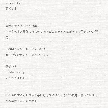
こんにちはˎˊ˗
妻です！
.
.
直売所で人気のわさび菜。
生で食べると最後にほんのりわさびのピリッと感があって美味しいお野
菜！
.
この間ナムルにしてみました！
わさび菜のナムルでビビンバを♡
.
家族から
『おいしい！』
いただきましたー！
.
.
ナムルにするとピリッと感はなくなるけどわさびの風味は残っていてとっ
ても美味しかったです♪
.