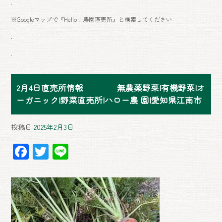
.
※Googleマップで『Hello！農園直売所』と検索してください
.
.
2月4日直売所情報 無農薬野菜|有機野菜|オ
ーガニック|野菜直売所|ハロー農 園|愛知県江南市
投稿日
2025年2月3日
F
T
Li
ac
wi
ne
e
tt
b
er
o