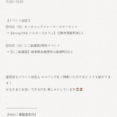
11:00〜13:00
.
.
【イベント出店 】
◎16日（日）オーガニックファーマーズマーケット
→【dining EIKA シスターズカフェ】江南市飛高町栄7-3
.
◎25日（火）にこ助産院2周年イベント
→【にこ助産院】岐阜県各務原市川島渡町616-2
.
.
.
直売所もイベント出店も エコバッグをご持参いただけると とても助かりま
す！
みなさまにお会いできるのを 楽しみにしています
.
.
〜〜〜〜〜〜〜〜〜〜
【Hello！農園直売所】