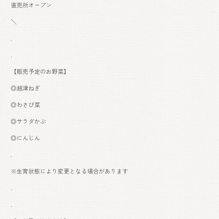
直売所オープン
＼
.
.
【販売予定のお野菜】
◎越津ねぎ
◎わさび菜
◎サラダかぶ
◎にんじん
.
※生育状態により変更となる場合があります
.
.