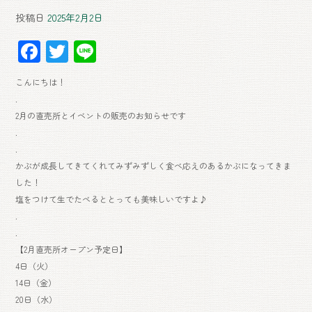
投稿日
2025年2月2日
F
T
Li
ac
wi
ne
こんにちは！
e
tt
.
b
er
2月の直売所とイベントの販売のお知らせです
o
.
.
ok
かぶが成長してきてくれてみずみずしく食べ応えのあるかぶになってきま
した！
塩をつけて生でたべるととっても美味しいですよ♪
.
.
【2月直売所オープン予定日】
4日（火）
14日（金）
20日（水）