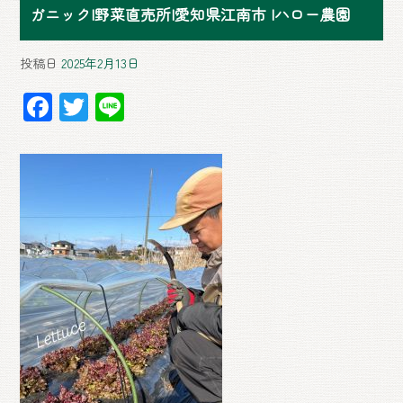
ガニック|野菜直売所|愛知県江南市 |ハロー農園
投稿日
2025年2月13日
F
T
Li
ac
wi
ne
e
tt
b
er
o
ok