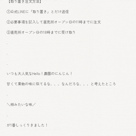
【取り置き注文方法】
①公式LINEに「取り置き」とだけ送信
②必要事項を記入して直売所オープン日の11時までに注文
③直売所オープン日の18時までに受け取り
.
.
.
いつも大人気なHello！農園のにんじん！
甘くて果物の味に似てるな、、、なんだろな、、、と考えたところ
.
＼柿みたいな味／
.
が1番しっくりきました！
.