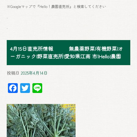
※Googleマップで『Hello！農園直売所』と検索してください
.
.
4月15日直売所情報 無農薬野菜|有機野菜|オ
ーガニック|野菜直売所|愛知県江南 市|Hello!農園
投稿日
2025年4月14日
F
T
Li
ac
wi
ne
e
tt
b
er
o
ok