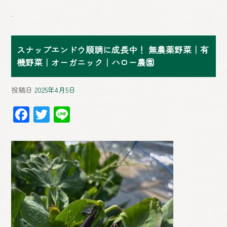
.
スナップエンドウ順調に成長中！ 無農薬野菜｜有
機野菜｜オーガニック｜ハロー農園
投稿日
2025年4月5日
F
T
Li
ac
wi
ne
e
tt
b
er
o
ok