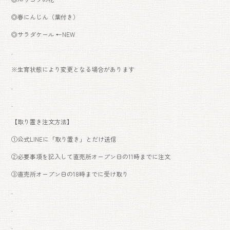
◎春にんじん（葉付き）
◎サラダケール ←NEW
.
※生育状態により変更となる場合があります
.
.
【取り置き注文方法】
①公式LINEに「取り置き」とだけ送信
②必要事項を記入して直売所オープン日の11時までに注文
③直売所オープン日の18時までに受け取り
.
.
.