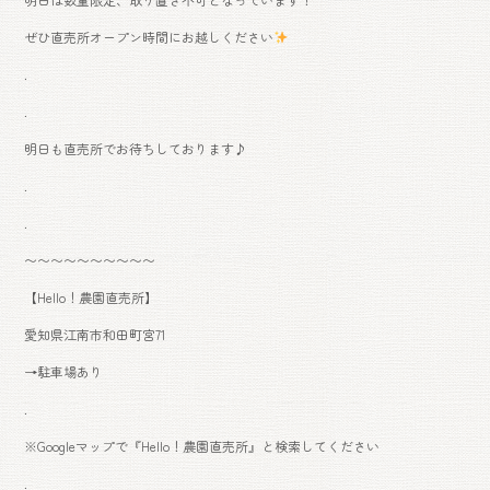
ぜひ直売所オープン時間にお越しください
.
.
明日も直売所でお待ちしております♪
.
.
〜〜〜〜〜〜〜〜〜〜
【Hello！農園直売所】
愛知県江南市和田町宮71
→駐車場あり
.
※Googleマップで『Hello！農園直売所』と検索してください
.