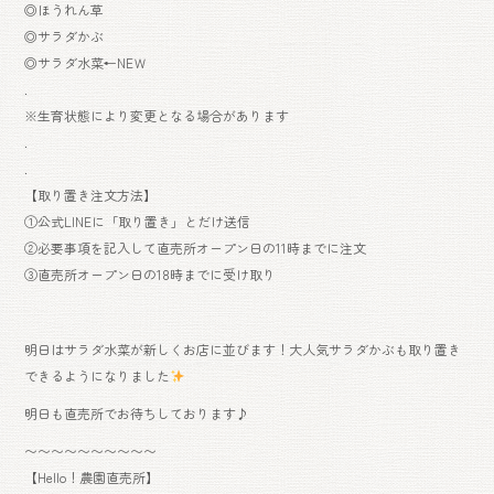
◎ほうれん草
◎サラダかぶ
◎サラダ水菜←NEＷ
.
※生育状態により変更となる場合があります
.
.
【取り置き注文方法】
①公式LINEに「取り置き」とだけ送信
②必要事項を記入して直売所オープン日の11時までに注文
③直売所オープン日の18時までに受け取り
明日はサラダ水菜が新しくお店に並びます！大人気サラダかぶも取り置き
できるようになりました
明日も直売所でお待ちしております♪
〜〜〜〜〜〜〜〜〜〜
【Hello！農園直売所】