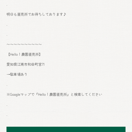
.
明日も直売所でお待ちしております♪
.
.
〜〜〜〜〜〜〜〜〜〜
【Hello！農園直売所】
愛知県江南市和田町宮71
→駐車場あり
.
※Googleマップで『Hello！農園直売所』と検索してください
.
.