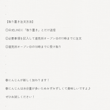
.
.
【取り置き注文方法】
①公式LINEに「取り置き」とだけ送信
②必要事項を記入して直売所オープン日の11時までに注文
③直売所オープン日の18時までに受け取り
.
.
.
春にんじんが新しく加わります！
春にんじんは水分量が多いためみずみずしくて美味しいですよ♪
ぜひお試しください！
.