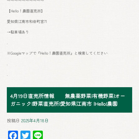
〜〜〜〜〜〜〜〜〜〜
【Hello！農園直売所】
愛知県江南市和田町宮71
→駐車場あり
.
※Googleマップで『Hello！農園直売所』と検索してください
.
.
4月19日直売所情報 無農薬野菜|有機野菜|オー
ガニック|野菜直売所|愛知県江南市 |Hello!農園
投稿日
2025年4月18日
F
T
Li