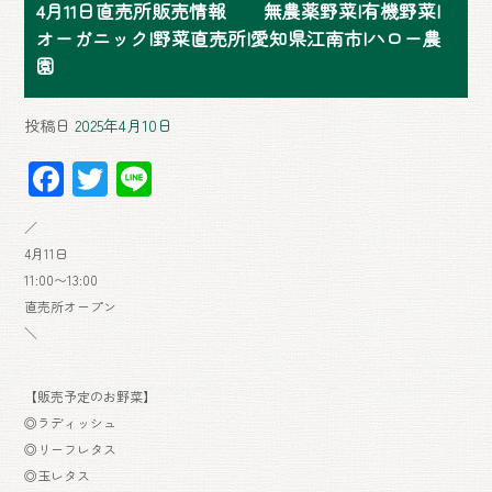
4月11日直売所販売情報 無農薬野菜|有機野菜|
オーガニック|野菜直売所|愛知県江南市|ハロー農
園
投稿日
2025年4月10日
F
T
Li
ac
wi
ne
／
e
tt
4月11日
b
er
11:00〜13:00
o
直売所オープン
＼
ok
【販売予定のお野菜】
◎ラディッシュ
◎リーフレタス
◎玉レタス