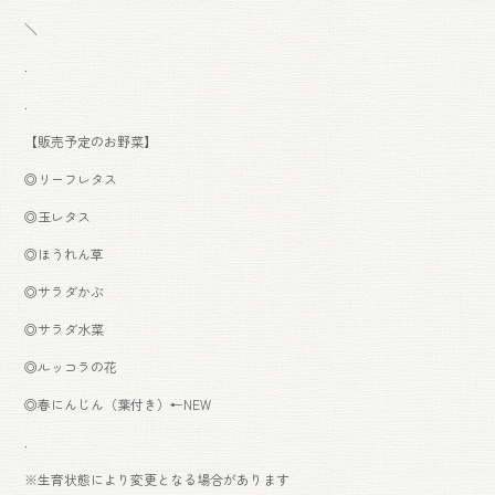
＼
.
.
【販売予定のお野菜】
◎リーフレタス
◎玉レタス
◎ほうれん草
◎サラダかぶ
◎サラダ水菜
◎ルッコラの花
◎春にんじん（葉付き）←NEW
.
※生育状態により変更となる場合があります