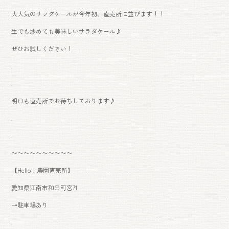
大人気のサラダケールが今年初、直売所に並びます！！
生でも炒めても美味しいサラダケール♪
ぜひお試しください！
.
.
明日も直売所でお待ちしております♪
.
.
〜〜〜〜〜〜〜〜〜〜
【Hello！農園直売所】
愛知県江南市和田町宮71
→駐車場あり
.