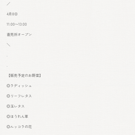
／
o
4月8日
ok
11:00〜13:00
直売所オープン
＼
.
.
【販売予定のお野菜】
◎ラディッシュ
◎リーフレタス
◎玉レタス
◎ほうれん草
◎ルッコラの花