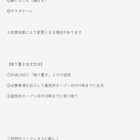
◎春にんじん（葉付き）
◎サラダケール
.
※生育状態により変更となる場合があります
.
.
【取り置き注文方法】
①公式LINEに「取り置き」とだけ送信
②必要事項を記入して直売所オープン日の11時までに注文
③直売所オープン日の18時までに受け取り
.
.
.
ご好評のリーフレタスに新しく