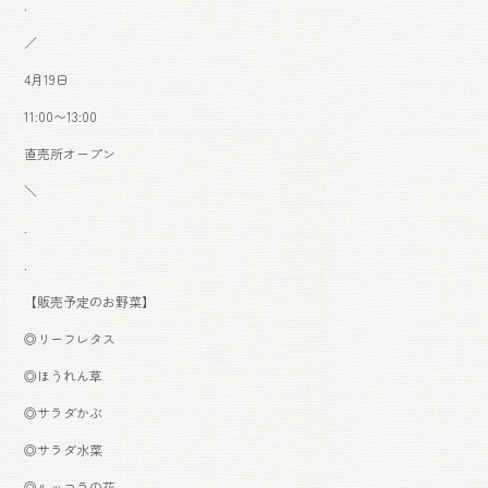
.
／
4月19日
11:00〜13:00
直売所オープン
＼
.
.
【販売予定のお野菜】
◎リーフレタス
◎ほうれん草
◎サラダかぶ
◎サラダ水菜
◎ルッコラの花