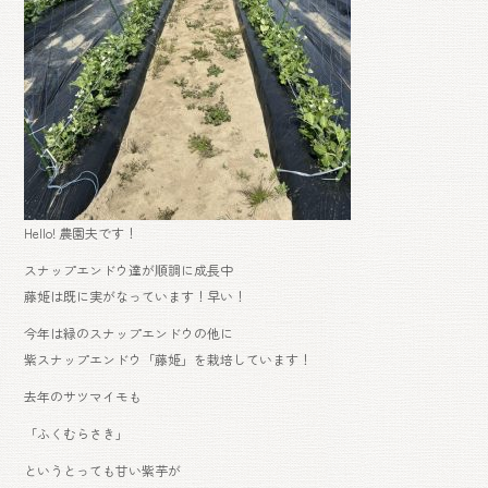
Hello! 農園夫です！
スナップエンドウ達が順調に成長中
藤姫は既に実がなっています！早い！
今年は緑のスナップエンドウの他に
紫スナップエンドウ「藤姫」を栽培しています！
去年のサツマイモも
「ふくむらさき」
というとっても甘い紫芋が