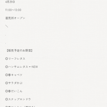
4月29日
11:00〜13:00
直売所オープン
＼
.
.
【販売予定のお野菜】
◎リーフレタス
◎ハンサムレタス ←NEW
◎春キャベツ
◎サラダかぶ
◎春だいこん
◎スナップエンドウ