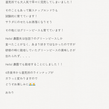
直売所でも大人気で早々に完売してしまいました！
そのこともあって紫スナップエンドウも
試験的に育てています！
サラダにのせたらお洒落になりそう
その他にはグリーンピースも育てています！
Hello! 農園夫は缶詰？のグリーンピースしか
食べたことがなく、あまり好きではなかったのですが
研修の時に栽培していたグリーンピースの美味しさが
忘れられず、、、、
Hello! 農園でも栽培することにしました！！
4月後半から直売所のラインナップが
ガラっと変わりますので
どうぞお楽しみに
おわり