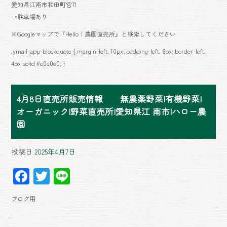
愛知県江南市和田町宮71
→駐車場あり
※Googleマップで『Hello！農園直売所』と検索してください
.ymail-app-blockquote { margin-left: 10px; padding-left: 6px; border-left:
4px solid #e0e0e0; }
4月8日直売所販売情報 無農薬野菜|有機野菜|
オーガニック|野菜直売所|愛知県江 南市|ハロー農
園
投稿日
2025年4月7日
F
T
Li
ac
wi
ne
ブログ用
e
tt
.
b
er