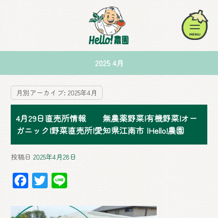
2025 4月
月別アーカイブ:
2025年4月
4月29日直売所情報 無農薬野菜|有機野菜|オー
ガニック|野菜直売所|愛知県江南市 |Hello!農園
投稿日
2025年4月28日
F
T
Li
ac
wi
ne
e
tt