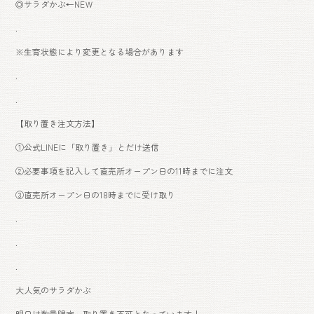
◎サラダかぶ←NEＷ
.
※生育状態により変更となる場合があります
.
.
【取り置き注文方法】
①公式LINEに「取り置き」とだけ送信
②必要事項を記入して直売所オープン日の11時までに注文
③直売所オープン日の18時までに受け取り
.
.
.
大人気のサラダかぶ
明日は数量限定、取り置き不可となっています！