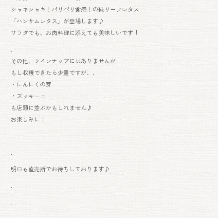
シャキシャキ！パリパリ食感！の緑リーフレタス
「ハンサムレタス」が登場します♪
サラダでも、お肉料理に添えても美味しいです！
.
その他、ラインナップにはありませんが
もし収穫できたら少量ですが、、
・にんにくの芽
・ズッキーニ
も店頭に並ぶかもしれません♪
お楽しみに！
.
.
明日も直売所でお待ちしております♪
.
.